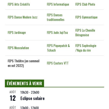
FEPS Arts Créatifs
FEPS Informatique
FEPS Club Photo
FEPS Danses
FEPS Danse Modern Jazz
FEPS Gymnastique
traditionnelles
FEPS La Chenille
FEPS Jardinage
FEPS Judo JujiTsu
Bérugeoise
FEPS Piquepatch &
FEPS Sophrologie
FEPS Musculation
Tchach
/Yoga du rire
FEPS Théâtre (en sommeil
FEPS Castors VTT
en oct 2022)
ÉVÈNEMENTS À VENIR
19h30
-
23h00
AOÛT
12
Eclipse solaire
13h00
-
17h00
AOÛT