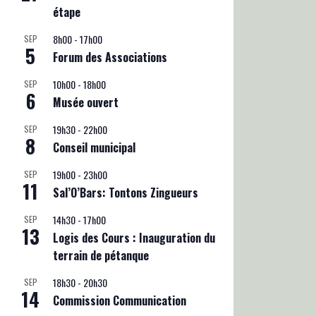
étape
8h00
-
17h00
SEP
5
Forum des Associations
10h00
-
18h00
SEP
6
Musée ouvert
19h30
-
22h00
SEP
8
Conseil municipal
19h00
-
23h00
SEP
11
Sal’O’Bars: Tontons Zingueurs
14h30
-
17h00
SEP
13
Logis des Cours : Inauguration du
terrain de pétanque
18h30
-
20h30
SEP
14
Commission Communication