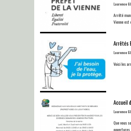
Laurence G
Arrêté muni
Vienne est 
Arrêtés 
Laurence G
Voici le
Accueil 
Laurence G
Que vous so
ouvertures 