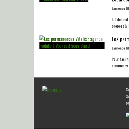
Laurence G
Idéalement 
propose à la
Les perm
Laurence G
Pour facili
communes de
Co
Si
p