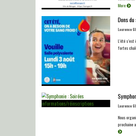
More
Dons du 
Laurence G
L’été s’est
fortes chal
Symphoni
Laurence G
Nous organi
prochaine a