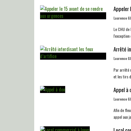
Appeler 
Laurence G
Le CHU de P
l'exception
Arrêté in
Laurence G
Par arrêté 
et les tirs 
Appel à 
Laurence G
Afin de fle
appel aux ja
Local co