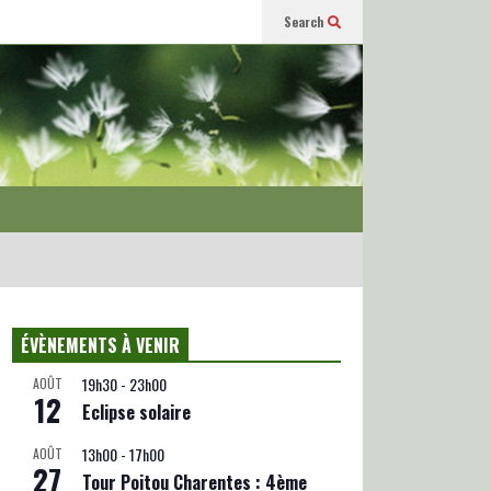
Search
ÉVÈNEMENTS À VENIR
19h30
-
23h00
AOÛT
12
Eclipse solaire
13h00
-
17h00
AOÛT
27
Tour Poitou Charentes : 4ème