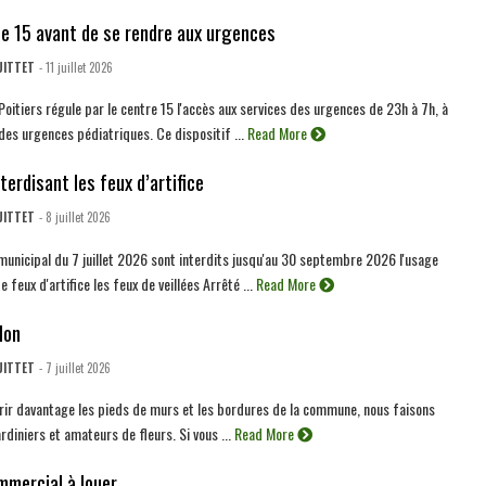
le 15 avant de se rendre aux urgences
UITTET
- 11 juillet 2026
oitiers régule par le centre 15 l'accès aux services des urgences de 23h à 7h, à
 des urgences pédiatriques. Ce dispositif ...
Read More
terdisant les feux d’artifice
UITTET
- 8 juillet 2026
municipal du 7 juillet 2026 sont interdits jusqu'au 30 septembre 2026 l'usage
de feux d'artifice les feux de veillées Arrêté ...
Read More
don
UITTET
- 7 juillet 2026
urir davantage les pieds de murs et les bordures de la commune, nous faisons
rdiniers et amateurs de fleurs. Si vous ...
Read More
mmercial à louer