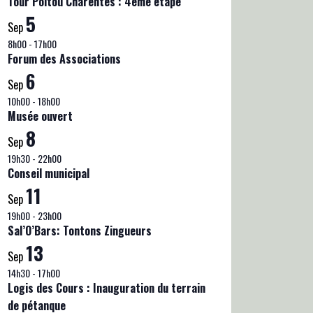
Tour Poitou Charentes : 4ème étape
5
Sep
8h00
-
17h00
Forum des Associations
6
Sep
10h00
-
18h00
Musée ouvert
8
Sep
19h30
-
22h00
Conseil municipal
11
Sep
19h00
-
23h00
Sal’O’Bars: Tontons Zingueurs
13
Sep
14h30
-
17h00
Logis des Cours : Inauguration du terrain
de pétanque