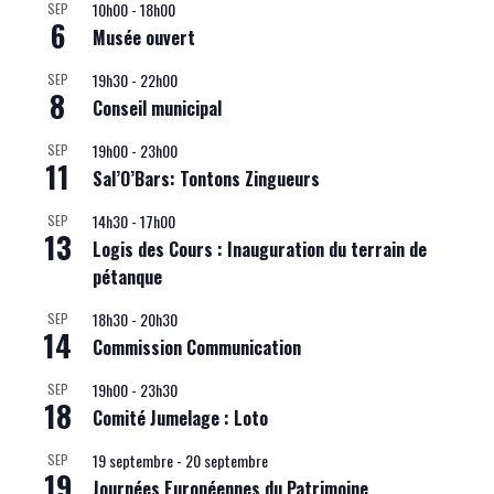
10h00
-
18h00
SEP
6
Musée ouvert
19h30
-
22h00
SEP
8
Conseil municipal
19h00
-
23h00
SEP
11
Sal’O’Bars: Tontons Zingueurs
14h30
-
17h00
SEP
13
Logis des Cours : Inauguration du terrain de
pétanque
18h30
-
20h30
SEP
14
Commission Communication
19h00
-
23h30
SEP
18
Comité Jumelage : Loto
19 septembre
-
20 septembre
SEP
19
Journées Européennes du Patrimoine