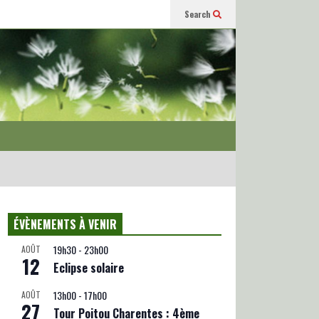
Search
ÉVÈNEMENTS À VENIR
19h30
-
23h00
AOÛT
12
Eclipse solaire
13h00
-
17h00
AOÛT
27
Tour Poitou Charentes : 4ème