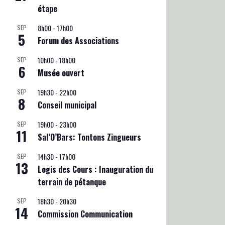
étape
8h00
-
17h00
SEP
5
Forum des Associations
10h00
-
18h00
SEP
6
Musée ouvert
19h30
-
22h00
SEP
8
Conseil municipal
19h00
-
23h00
SEP
11
Sal’O’Bars: Tontons Zingueurs
14h30
-
17h00
SEP
13
Logis des Cours : Inauguration du
terrain de pétanque
18h30
-
20h30
SEP
14
Commission Communication