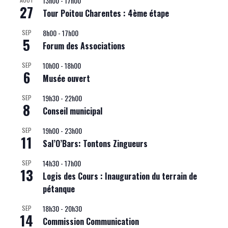
13h00
-
17h00
27
Tour Poitou Charentes : 4ème étape
8h00
-
17h00
SEP
5
Forum des Associations
10h00
-
18h00
SEP
6
Musée ouvert
19h30
-
22h00
SEP
8
Conseil municipal
19h00
-
23h00
SEP
11
Sal’O’Bars: Tontons Zingueurs
14h30
-
17h00
SEP
13
Logis des Cours : Inauguration du terrain de
pétanque
18h30
-
20h30
SEP
14
Commission Communication